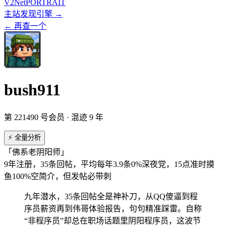
V2
Net
PORTRAIT
主站
发现引擎 →
← 再查一个
bush911
第
221490
号会员 · 混迹
9
年
⚡ 全量分析
「佛系老阴阳师」
9年注册，35条回帖，平均每年3.9条
0%深夜党，15点准时摸
鱼
100%空简介，但发帖必带刺
九年潜水，35条回帖全是神补刀，从QQ傻逼到程
序员薪资再到伟哥体验报告，句句精准踩雷。自称
“非程序员”却总在职场话题里阴阳程序员，这波节