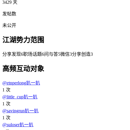
3429 天
发帖数
未公开
江湖势力范围
分享发现
6
职场话题
6
问与答
5
微信
3
分享创造
3
高频互动对象
@
etnperlong
扒一扒
1
次
@
little_cup
扒一扒
1
次
@
savingrun
扒一扒
1
次
@
suloser
扒一扒