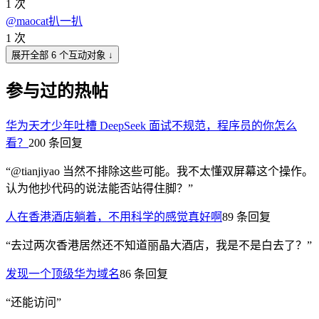
1
次
@
maocat
扒一扒
1
次
展开全部 6 个互动对象 ↓
参与过的热帖
华为天才少年吐槽 DeepSeek 面试不规范，程序员的你怎么
看？
200
条回复
“
@tianjiyao 当然不排除这些可能。我不太懂双屏幕这个操作。
认为他抄代码的说法能否站得住脚？
”
人在香港酒店躺着，不用科学的感觉真好啊
89
条回复
“
去过两次香港居然还不知道丽晶大酒店，我是不是白去了？
”
发现一个顶级华为域名
86
条回复
“
还能访问
”